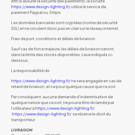
Afin d’assurer la sécurité des paiements, la société
https://www.design-lighting.fr/
utilise le service de
paiement Paypal ou Stripe
Les données bancaires sont cryptées (norme de sécurité
SSL) et ne circulent donc pas en clair sur le réseau internet.
Frais de port, conditions et délais de livraison
Sauf cas de force majeure, les délais de livraison seront,
dans la limite des stocks disponibles, ceux indiqués ci-
dessous.
La responsabilité de
https://www.design-lighting.fr/
ne sera engagée en cas de
retard de livraison, et ce pour quelque cause que ce soit.
Par conséquent, aucune demande d’indemnisation de
quelque nature que ce soit, ne pourra être réclamée par
l’utilisateur à
https://www.design-lighting.fr/
.
https://www.design-lighting.fr/
se réserve le droit du
transporteur.
LIVRAISON