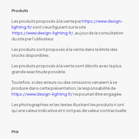
Produits
Les produits proposés à la vente par
https://www.design-
lighting.fr/
sont ceux figurant sur le site
https://www.design-lighting.fr/
,au jour de la consultation
du site par l’utilisateur.
Les produits sont proposés à la vente dans la limite des
stocks disponibles.
Les produits proposés à la vente sont décrits avec la plus
grande exactitude possible.
Toutefois, si des erreurs ou des omissions venaient à se
produire dans cette présentation, la responsabilité de
https://www.design-lighting.fr/
ne pourrait être engagée.
Les photographies et les textes illustrant les produits n’ont
qu’une valeur indicative et n’ont pas de valeur contractuelle.
Prix