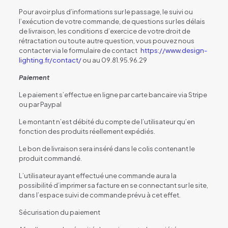
Pour avoir plus d’informations sur le passage, le suivi ou
l’exécution de votre commande, de questions sur les délais
de livraison, les conditions d’exercice de votre droit de
rétractation ou toute autre question, vous pouvez nous
contacter via le formulaire de contact
https://www.design-
lighting.fr/contact/
ou au 09.81.95.96.29
Paiement
Le paiement s’effectue en ligne par carte bancaire via Stripe
ou par Paypal
Le montant n’est débité du compte de l’utilisateur qu’en
fonction des produits réellement expédiés.
Le bon de livraison sera inséré dans le colis contenant le
produit commandé.
L’utilisateur ayant effectué une commande aura la
possibilité d’imprimer sa facture en se connectant sur le site,
dans l’espace suivi de commande prévu à cet effet.
Sécurisation du paiement