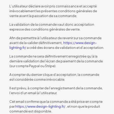
L’utilisateur déclare avoir pris connaissance et accepté
irrévocablement les présentes conditions générales de
vente avant la passation de sa commande.
La validation de la commande vaut donc acceptation
expresse des conditions générales de vente.
Afin de permettre à l’utilisateur de revenir sur sa commande
avant de la valider définitivement,
https://www.design-
lighting.fr/
a créé des écrans de validation et d’acceptation.
La commande ne sera définitivement enregistrée qu’à la
dernière validation de l’écran de paiement de la commande
(sur compte Paypal ou Stripe).
A compter du dernier clique d’acceptation, la commande
est considérée comme irrévocable.
Il est prévu, à compter de l’enregistrement de la commande,
l’envoi d’un email à l’utilisateur.
Cet email confirme que la commande a été prise en compte
par
https://www.design-lighting.fr/
, et non que le produit
commandé est disponible.