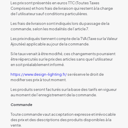
Les prix sont présentés en euros TTC (Toutes Taxes
Comprises) et hors frais de livraison qui restent à la charge
de l’utilisateur sauf conditions particulières.
Les frais de livraison sont indiqués lors du passage de la
commande, selon les modalités de l’article 7.
Les prix indiqués tiennent compte de la TVA (Taxe sur la Valeur
Ajoutée) applicable au jour de la commande.
Si le taux venait à être modifié, ces changements pourraient
être répercutés sur le prix des articles sans que l’utilisateur
en soit préalablement informé.
https://www.design-lighting.fr/
se réserve le droit de
modifier ses prix à tout moment.
Les produits seront facturés sur la base des tarifs en vigueur
au moment de l’enregistrement de la commande.
Commande
Toute commande vaut acceptation expresse et irrévocable
des prix et des descriptions des produits disponibles à la
vente.